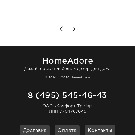
разобраться в ряде вопросов, всё
подробно объяснили, были на связи на
каждом этапе. Это тот случай, когда
чувствуешь, что о тебе действительно
позаботились. Что касается самого ковра,
то качество выше всяких похвал. Выглядит
в интерьере ровно так, как хотел. Ещё раз -
большая благодарность сотрудникам
homeadore!
HomeAdore
Дизайнерская мебель и декор для дома
© 2014 — 2026 HomeAdore
8 (495) 545-46-43
ООО «Комфорт Трейд»
ИНН 7704767045
Доставка
Оплата
Контакты