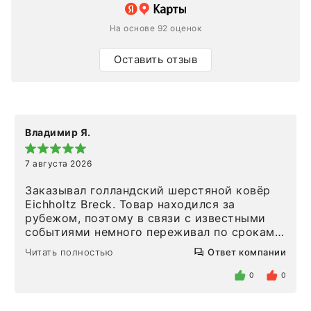
На основе 92 оценок
Оставить отзыв
Владимир Я.
7 августа 2026
Заказывал голландский шерстяной ковёр
Eichholtz Breck. Товар находился за
рубежом, поэтому в связи с известными
событиями немного переживал по срокам.
Но homeadore привезли ровно в
Читать полностью
Ответ компании
определенное в договоре время, без
задержеки. Отдельно хочу отметить
0
0
персонал магазина. Настоящая
клиентоориентированность: помогли