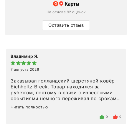
На основе 92 оценок
Оставить отзыв
Владимир Я.
7 августа 2026
Заказывал голландский шерстяной ковёр
Eichholtz Breck. Товар находился за
рубежом, поэтому в связи с известными
событиями немного переживал по срокам.
Но homeadore привезли ровно в
Читать полностью
определенное в договоре время, без
задержеки. Отдельно хочу отметить
0
0
персонал магазина. Настоящая
клиентоориентированность: помогли