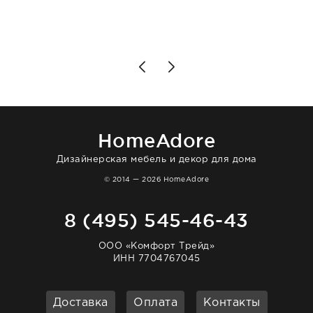
разобраться в ряде вопросов, всё
подробно объяснили, были на связи на
каждом этапе. Это тот случай, когда
чувствуешь, что о тебе действительно
позаботились. Что касается самого ковра,
то качество выше всяких похвал. Выглядит
в интерьере ровно так, как хотел. Ещё раз -
большая благодарность сотрудникам
homeadore!
HomeAdore
Дизайнерская мебель и декор для дома
© 2014 — 2026 HomeAdore
8 (495) 545-46-43
ООО «Комфорт Трейд»
ИНН 7704767045
Доставка
Оплата
Контакты