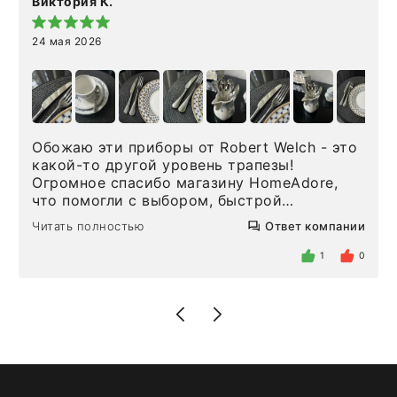
Виктория К.
24 мая 2026
Обожаю эти приборы от Robert Welch - это
какой-то другой уровень трапезы!
Огромное спасибо магазину HomeAdore,
что помогли с выбором, быстрой
доставкой и высоким сервисом. Один раз
Читать полностью
Ответ компании
была здесь лично, забирала чайные ложки,
внутри очень много антикварной посуды,
1
0
столовых приборов и других аксессуаров
для дома. Без покупки точно не уйти.
Позже заказывала остальные приборы -
доставили сдэком на следующий день к
нашему торжеству. Поддержка клиентов
отвечает очень быстро. Взаимодействием
очень довольна. Рекомендую!