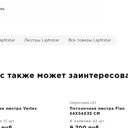
ль
ghtstar
Люстры Lightstar
Все товары Lightstar
с также может заинтересов
ImperiumLoft
ая люстра Vertex
Потолочная люстра Flan
54X54X35 CM
и 15 шт.
В наличии 42 шт.
0
руб
9 700
руб