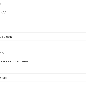
8
индр
отолок
ло
ажная пластина
иная