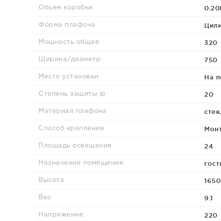
0.20
Объем коробки
Цил
Форма плафона
320
Мощность общая
750
Ширина/диаметр
На п
Место установки
20
Степень защиты ip
стек
Материал плафона
Монт
Способ крепления
24
Площадь освещения
гост
Назначение помещения
1650
Высота
9.1
Вес
220
Напряжение