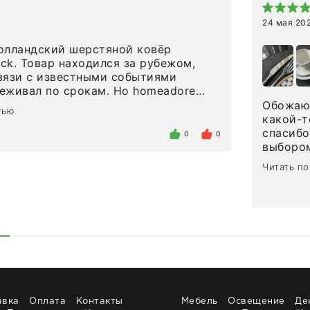
24 мая 20
олландский шерстяной ковёр
eck. Товар находился за рубежом,
вязи с известными событиями
л по срокам. Но homeadore
вно в определенное в договоре
Обожаю 
тью
тдельно хочу отметить
какой-т
газина. Настоящая
спасибо
0
0
нтированность: помогли
выбором
 в ряде вопросов, всё подробно
сервисо
Читать п
были на связи на каждом этапе. Это
чайные 
когда чувствуешь, что о тебе
посуды,
заботились. Что касается
аксессу
а, то качество выше всяких похвал.
уйти. П
интерьере ровно так, как хотел. Ещё
достави
ая благодарность сотрудникам
торжест
быстро.
Рекоме
авка
Оплата
Контакты
Мебель
Освещение
Де