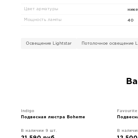
нике
Цвет арматуры
40
Мощность лампы
Освещение Lightstar
Потолочное освещение Li
Ва
Indigo
Favourite
Подвесная люстра Boheme
Подвесн
В наличии 9 шт.
В наличи
21 590
руб
12 50