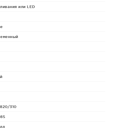
ливания или LED
me
ременный
й
820/310
085
лл