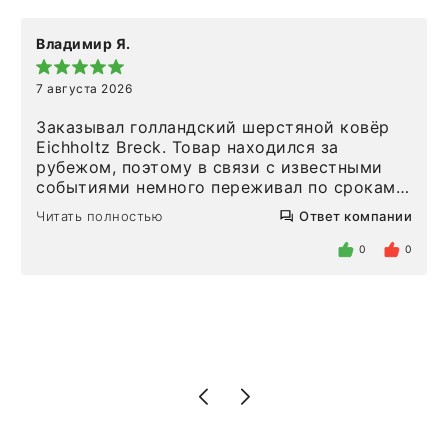
Владимир Я.
7 августа 2026
Заказывал голландский шерстяной ковёр
Eichholtz Breck. Товар находился за
рубежом, поэтому в связи с известными
событиями немного переживал по срокам.
Но homeadore привезли ровно в
Читать полностью
Ответ компании
определенное в договоре время, без
задержеки. Отдельно хочу отметить
0
0
персонал магазина. Настоящая
клиентоориентированность: помогли
разобраться в ряде вопросов, всё
подробно объяснили, были на связи на
каждом этапе. Это тот случай, когда
чувствуешь, что о тебе действительно
позаботились. Что касается самого ковра,
то качество выше всяких похвал. Выглядит
в интерьере ровно так, как хотел. Ещё раз -
большая благодарность сотрудникам