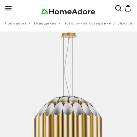
Homeadore
Освещение
Потолочное освещение
Люстры