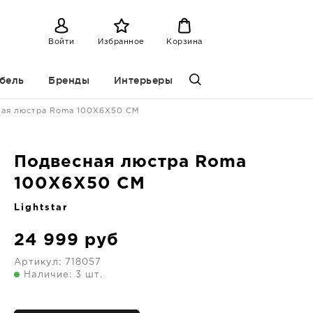
Войти
Избранное
Корзина
бель
Бренды
Интерьеры
ная люстра Roma 100X6X50 CM
Подвесная люстра Roma
100X6X50 CM
Lightstar
24 999
руб
Артикул:
718057
Наличие: 3 шт.