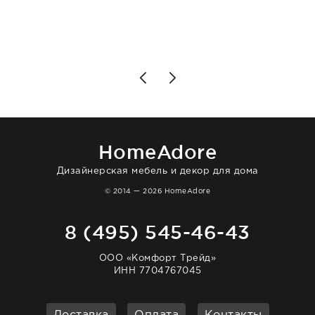
клиентоориентированность: помогли
разобраться в ряде вопросов, всё
подробно объяснили, были на связи на
каждом этапе. Это тот случай, когда
чувствуешь, что о тебе действительно
позаботились. Что касается самого ковра,
то качество выше всяких похвал. Выглядит
в интерьере ровно так, как хотел. Ещё раз -
большая благодарность сотрудникам
homeadore!
HomeAdore
Дизайнерская мебель и декор для дома
© 2014 — 2026 HomeAdore
8 (495) 545-46-43
ООО «Комфорт Трейд»
ИНН 7704767045