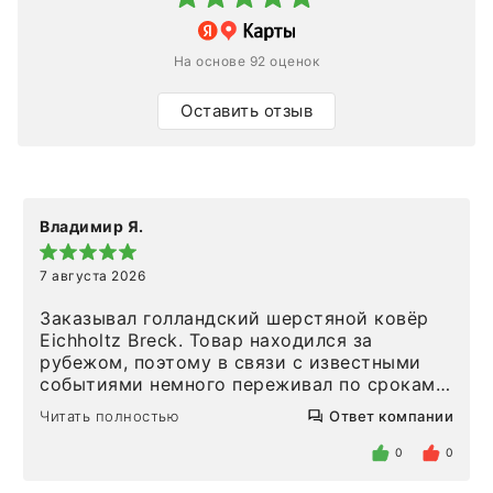
На основе 92 оценок
Оставить отзыв
Владимир Я.
7 августа 2026
Заказывал голландский шерстяной ковёр
Eichholtz Breck. Товар находился за
рубежом, поэтому в связи с известными
событиями немного переживал по срокам.
Но homeadore привезли ровно в
Читать полностью
Ответ компании
определенное в договоре время, без
задержеки. Отдельно хочу отметить
0
0
персонал магазина. Настоящая