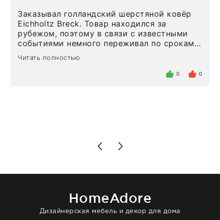
Заказывал голландский шерстяной ковёр
Eichholtz Breck. Товар находился за
рубежом, поэтому в связи с известными
событиями немного переживал по срокам.
Но homeadore привезли ровно в
Читать полностью
определенное в договоре время, без
задержеки. Отдельно хочу отметить
0
0
персонал магазина. Настоящая
клиентоориентированность: помогли
разобраться в ряде вопросов, всё
подробно объяснили, были на связи на
каждом этапе. Это тот случай, когда
чувствуешь, что о тебе действительно
позаботились. Что касается самого ковра,
то качество выше всяких похвал. Выглядит
в интерьере ровно так, как хотел. Ещё раз -
большая благодарность сотрудникам
homeadore!
HomeAdore
Дизайнерская мебель и декор для дома