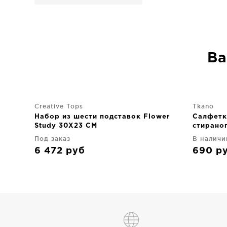
Ва
Creative Tops
Tkano
Набор из шести подставок Flower
Салфетк
Study 30X23 CM
стираног
CM сине
Под заказ
В наличи
6 472
руб
690
р