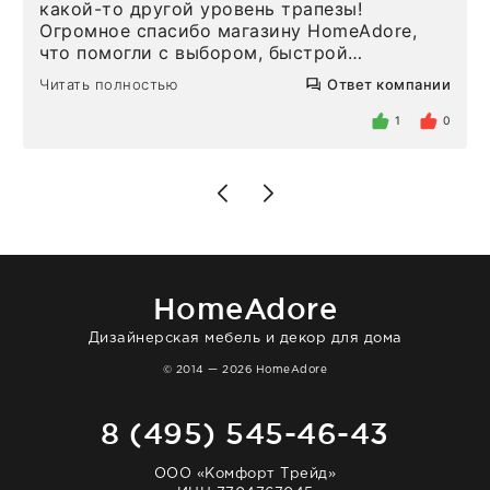
какой-то другой уровень трапезы!
Огромное спасибо магазину HomeAdore,
что помогли с выбором, быстрой
доставкой и высоким сервисом. Один раз
Читать полностью
Ответ компании
была здесь лично, забирала чайные ложки,
внутри очень много антикварной посуды,
1
0
столовых приборов и других аксессуаров
для дома. Без покупки точно не уйти.
Позже заказывала остальные приборы -
доставили сдэком на следующий день к
нашему торжеству. Поддержка клиентов
отвечает очень быстро. Взаимодействием
очень довольна. Рекомендую!
HomeAdore
Дизайнерская мебель и декор для дома
© 2014 — 2026 HomeAdore
8 (495) 545-46-43
ООО «Комфорт Трейд»