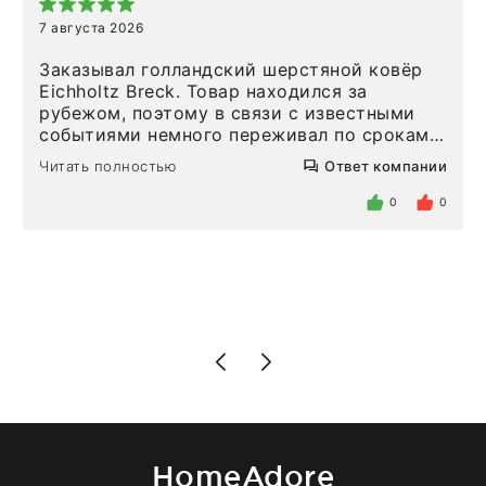
7 августа 2026
Заказывал голландский шерстяной ковёр
Eichholtz Breck. Товар находился за
рубежом, поэтому в связи с известными
событиями немного переживал по срокам.
Но homeadore привезли ровно в
Читать полностью
Ответ компании
определенное в договоре время, без
задержеки. Отдельно хочу отметить
0
0
персонал магазина. Настоящая
клиентоориентированность: помогли
разобраться в ряде вопросов, всё
подробно объяснили, были на связи на
каждом этапе. Это тот случай, когда
чувствуешь, что о тебе действительно
позаботились. Что касается самого ковра,
то качество выше всяких похвал. Выглядит
в интерьере ровно так, как хотел. Ещё раз -
большая благодарность сотрудникам
homeadore!
HomeAdore