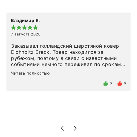
Владимир Я.
7 августа 2026
Заказывал голландский шерстяной ковёр
Eichholtz Breck. Товар находился за
рубежом, поэтому в связи с известными
событиями немного переживал по срокам.
Но homeadore привезли ровно в
Читать полностью
определенное в договоре время, без
задержеки. Отдельно хочу отметить
0
0
персонал магазина. Настоящая
клиентоориентированность: помогли
разобраться в ряде вопросов, всё
подробно объяснили, были на связи на
каждом этапе. Это тот случай, когда
чувствуешь, что о тебе действительно
позаботились. Что касается самого ковра,
то качество выше всяких похвал. Выглядит