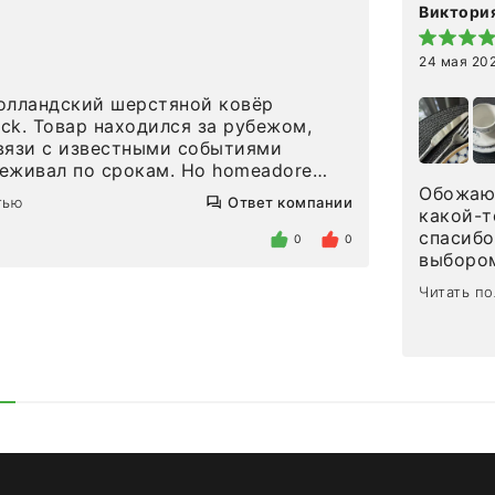
Виктория
24 мая 20
олландский шерстяной ковёр
eck. Товар находился за рубежом,
вязи с известными событиями
л по срокам. Но homeadore
вно в определенное в договоре
Обожаю 
тью
Ответ компании
тдельно хочу отметить
какой-т
газина. Настоящая
спасибо
0
0
нтированность: помогли
выбором
 в ряде вопросов, всё подробно
сервисо
Читать п
были на связи на каждом этапе. Это
чайные 
когда чувствуешь, что о тебе
посуды,
заботились. Что касается
аксессу
а, то качество выше всяких похвал.
уйти. П
интерьере ровно так, как хотел. Ещё
достави
ая благодарность сотрудникам
торжест
быстро.
Рекоме