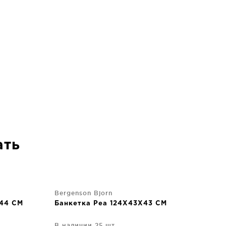
ать
Bergenson Bjorn
X44 CM
Банкетка Pea 124X43X43 CM
В наличии 25 шт.