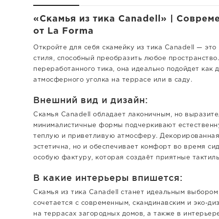
«Скамья из тика Canadell» | Совре
от La Forma
Откройте для себя скамейку из тика Canadell — это
стиля, способный преобразить любое пространство.
переработанного тика, она идеально подойдет как 
атмосферного уголка на террасе или в саду.
Внешний вид и дизайн:
Скамья Canadell обладает лаконичным, но выразит
минималистичные формы подчеркивают естественну
теплую и приветливую атмосферу. Декорированная 
эстетична, но и обеспечивает комфорт во время сид
особую фактуру, которая создаёт приятные тактил
В какие интерьеры впишется:
Скамья из тика Canadell станет идеальным выбором
сочетается с современным, скандинавским и эко-ди
на террасах загородных домов, а также в интерье