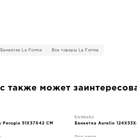
Банкетки La Forma
Все товары La Forma
с также может заинтересов
Eichholtz
а Perugia 51X37X42 CM
Банкетка Aurelio 124X53
з
Под заказ