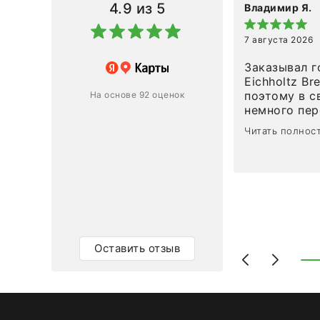
4.9
из 5
Владимир Я.
7 августа 2026
азин
Заказывал г
Eichholtz Br
Ответ компании
поэтому в с
На основе 92 оценок
немного пережива
1
0
привезли ро
Читать полнос
время, без задержеки. О
персонал ма
клиентоорие
разобраться
объяснили, 
тот случай, 
действительно по
самого ковр
Оставить отзыв
Выглядит в 
раз - больш
homeadore!