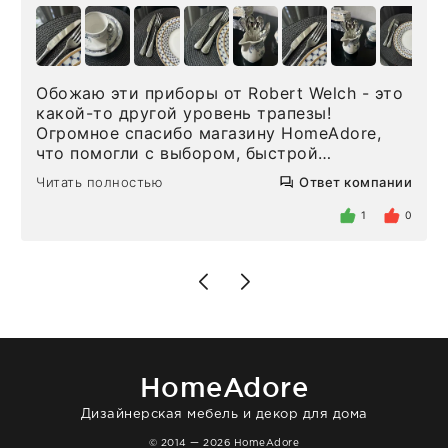
Обожаю эти приборы от Robert Welch - это
какой-то другой уровень трапезы!
Огромное спасибо магазину HomeAdore,
что помогли с выбором, быстрой
доставкой и высоким сервисом. Один раз
Читать полностью
Ответ компании
была здесь лично, забирала чайные ложки,
внутри очень много антикварной посуды,
1
0
столовых приборов и других аксессуаров
для дома. Без покупки точно не уйти.
Позже заказывала остальные приборы -
доставили сдэком на следующий день к
нашему торжеству. Поддержка клиентов
отвечает очень быстро. Взаимодействием
очень довольна. Рекомендую!
HomeAdore
Дизайнерская мебель и декор для дома
© 2014 — 2026 HomeAdore