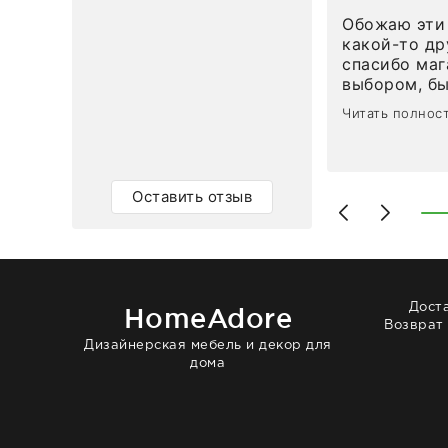
ным в течение трех дней!
Обожаю эти 
Ответ компании
какой-то др
спасибо маг
0
0
выбором, б
сервисом. О
Читать полнос
чайные ложк
посуды, сто
аксессуаров
уйти. Позже
Оставить отзыв
доставили с
торжеству. 
быстро. Вза
Рекомендую
Дост
HomeAdore
Возврат
Дизайнерская мебель и декор для
дома
© 2014 — 2026 HomeAdore