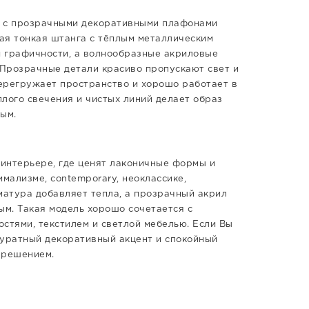
те с прозрачными декоративными плафонами
ная тонкая штанга с тёплым металлическим
й графичности, а волнообразные акриловые
Прозрачные детали красиво пропускают свет и
ерегружает пространство и хорошо работает в
плого свечения и чистых линий делает образ
ым.
интерьере, где ценят лаконичные формы и
мализме, contemporary, неоклассике,
матура добавляет тепла, а прозрачный акрил
ым. Такая модель хорошо сочетается с
стями, текстилем и светлой мебелью. Если Вы
куратный декоративный акцент и спокойный
 решением.