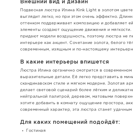
Внешний вид и дизайн
Подвесная люстра Илина Kink Light в золотом цве
выглядит легко, но при этом очень эффектно. Длин
оттенком поддерживает композицию и добавляет е
элементы создают ощущение движения и мягкости. 
придают модели воздушность, поэтому люстра не п
интерьере как акцент. Сочетание золота, белого тё
современным, изящным и по-настоящему интерьерн
В какие интерьеры впишется
Люстра Илина органично смотрится в современном 
выразительные детали. Её легко представить в мини
скандинавском стиле и мягком модерне. Золотая ар
делает световой сценарий более лёгким и деликатн
нейтральной палитрой, деревом, матовыми поверхно
хотите добавить в комнату ощущение простора, ак
современный характер, эта люстра станет удачным
Для каких помещений подойдёт:
Гостиная