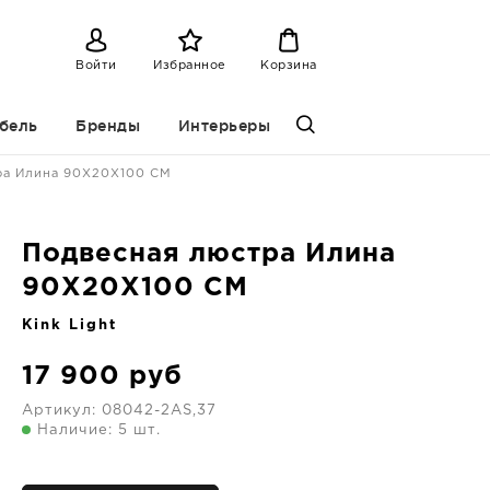
Войти
Избранное
Корзина
бель
Бренды
Интерьеры
ра Илина 90X20X100 CM
Подвесная люстра Илина
90X20X100 CM
Kink Light
17 900
руб
Артикул:
08042-2AS,37
Наличие: 5 шт.