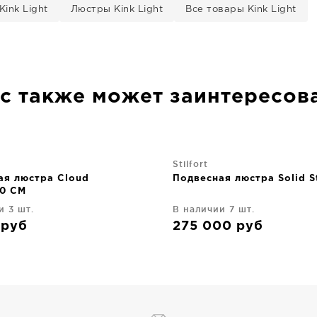
ink Light
Люстры Kink Light
Все товары Kink Light
с также может заинтересов
Stilfort
ая люстра Cloud
Подвесная люстра Solid S
0 CM
и 3 шт.
В наличии 7 шт.
8
руб
275 000
руб