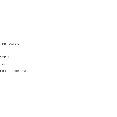
ативностью
лампы
ицию
ого освещения