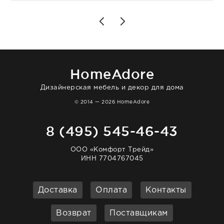
для дома. Без покупки точно не уйти.
Позже заказывала остальные приборы -
доставили сдэком на следующий день к
нашему торжеству. Поддержка клиентов
отвечает очень быстро. Взаимодействием
очень довольна. Рекомендую!
HomeAdore
Дизайнерская мебель и декор для дома
© 2014 — 2026 HomeAdore
8 (495) 545-46-43
ООО «Комфорт Трейд»
ИНН 7704767045
Доставка
Оплата
Контакты
Возврат
Поставщикам