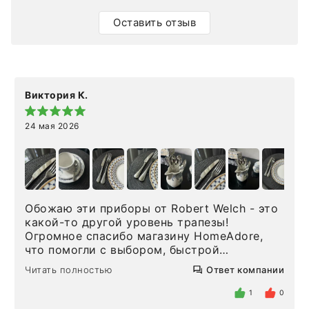
Оставить отзыв
Виктория К.
24 мая 2026
Обожаю эти приборы от Robert Welch - это
какой-то другой уровень трапезы!
Огромное спасибо магазину HomeAdore,
что помогли с выбором, быстрой
доставкой и высоким сервисом. Один раз
Читать полностью
Ответ компании
была здесь лично, забирала чайные ложки,
внутри очень много антикварной посуды,
1
0
столовых приборов и других аксессуаров