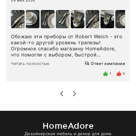
24 мая 2026
Обожаю эти приборы от Robert Welch - это
какой-то другой уровень трапезы!
Огромное спасибо магазину HomeAdore,
что помогли с выбором, быстрой
доставкой и высоким сервисом. Один раз
Читать полностью
Ответ компании
была здесь лично, забирала чайные ложки,
внутри очень много антикварной посуды,
1
0
столовых приборов и других аксессуаров
для дома. Без покупки точно не уйти.
Позже заказывала остальные приборы -
доставили сдэком на следующий день к
нашему торжеству. Поддержка клиентов
отвечает очень быстро. Взаимодействием
очень довольна. Рекомендую!
HomeAdore
Дизайнерская мебель и декор для дома