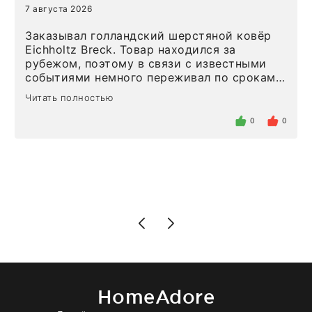
7 августа 2026
Заказывал голландский шерстяной ковёр
Eichholtz Breck. Товар находился за
рубежом, поэтому в связи с известными
событиями немного переживал по срокам.
Но homeadore привезли ровно в
Читать полностью
определенное в договоре время, без
задержеки. Отдельно хочу отметить
0
0
персонал магазина. Настоящая
клиентоориентированность: помогли
разобраться в ряде вопросов, всё
подробно объяснили, были на связи на
каждом этапе. Это тот случай, когда
чувствуешь, что о тебе действительно
позаботились. Что касается самого ковра,
то качество выше всяких похвал. Выглядит
в интерьере ровно так, как хотел. Ещё раз -
большая благодарность сотрудникам
homeadore!
HomeAdore