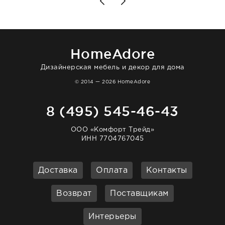
то качество выше всяких похвал. Выглядит
в интерьере ровно так, как хотел. Ещё раз -
большая благодарность сотрудникам
homeadore!
HomeAdore
Дизайнерская мебель и декор для дома
© 2014 — 2026 HomeAdore
8 (495) 545-46-43
ООО «Комфорт Трейд»
ИНН 7704767045
Доставка
Оплата
Контакты
Возврат
Поставщикам
Интерьеры