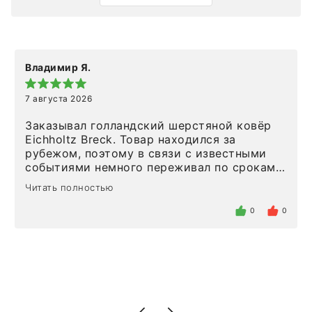
Владимир Я.
7 августа 2026
Заказывал голландский шерстяной ковёр
Eichholtz Breck. Товар находился за
рубежом, поэтому в связи с известными
событиями немного переживал по срокам.
Но homeadore привезли ровно в
Читать полностью
определенное в договоре время, без
задержеки. Отдельно хочу отметить
0
0
персонал магазина. Настоящая
клиентоориентированность: помогли
разобраться в ряде вопросов, всё
подробно объяснили, были на связи на
каждом этапе. Это тот случай, когда
чувствуешь, что о тебе действительно
позаботились. Что касается самого ковра,