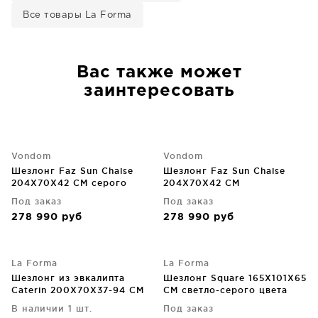
Все товары La Forma
Вас также может
заинтересовать
Vondom
Vondom
Шезлонг Faz Sun Chaise
Шезлонг Faz Sun Chaise
204X70X42 CM серого
204X70X42 CM
цвета
фиолетового цвета
Под заказ
Под заказ
278 990
руб
278 990
руб
La Forma
La Forma
Шезлонг из эвкалипта
Шезлонг Square 165X101X65
Caterin 200X70X37-94 CM
CM светло-серого цвета
бежевый
В наличии 1 шт.
Под заказ