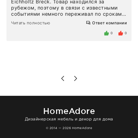
Eichholtz Breck. Товар находился за
рубежом, поэтому в связи с известными
событиями немного переживал по срокам.
Но homeadore привезли ровно в
Читать полностью
Ответ компании
определенное в договоре время, без
задержеки. Отдельно хочу отметить
0
0
персонал магазина. Настоящая
клиентоориентированность: помогли
разобраться в ряде вопросов, всё
подробно объяснили, были на связи на
каждом этапе. Это тот случай, когда
чувствуешь, что о тебе действительно
позаботились. Что касается самого ковра,
то качество выше всяких похвал. Выглядит
в интерьере ровно так, как хотел. Ещё раз -
большая благодарность сотрудникам
homeadore!
HomeAdore
Дизайнерская мебель и декор для дома
© 2014 — 2026 HomeAdore