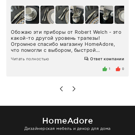
Обожаю эти приборы от Robert Welch - это
какой-то другой уровень трапезы!
Огромное спасибо магазину HomeAdore,
что помогли с выбором, быстрой
доставкой и высоким сервисом. Один раз
Читать полностью
Ответ компании
была здесь лично, забирала чайные ложки,
внутри очень много антикварной посуды,
1
0
столовых приборов и других аксессуаров
для дома. Без покупки точно не уйти.
Позже заказывала остальные приборы -
доставили сдэком на следующий день к
нашему торжеству. Поддержка клиентов
отвечает очень быстро. Взаимодействием
очень довольна. Рекомендую!
HomeAdore
Дизайнерская мебель и декор для дома