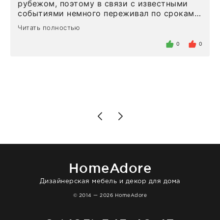
рубежом, поэтому в связи с известными
событиями немного переживал по срокам.
Но homeadore привезли ровно в
Читать полностью
определенное в договоре время, без
задержеки. Отдельно хочу отметить
0
0
персонал магазина. Настоящая
клиентоориентированность: помогли
разобраться в ряде вопросов, всё
подробно объяснили, были на связи на
каждом этапе. Это тот случай, когда
чувствуешь, что о тебе действительно
позаботились. Что касается самого ковра,
то качество выше всяких похвал. Выглядит
в интерьере ровно так, как хотел. Ещё раз -
большая благодарность сотрудникам
homeadore!
HomeAdore
Дизайнерская мебель и декор для дома
© 2014 — 2026 HomeAdore