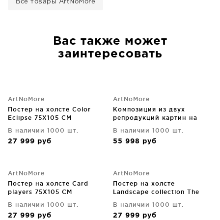
Все товары ArtNoMore
Вас также может
заинтересовать
ArtNoMore
ArtNoMore
Постер на холсте Color
Композиция из двух
Eclipse 75X105 CM
репродукций картин на
холсте Hail on the Water
В наличии 1000 шт.
В наличии 1000 шт.
75X105 / 75X105 CM
27 999
руб
55 998
руб
ArtNoMore
ArtNoMore
Постер на холсте Card
Постер на холсте
players 75X105 CM
Landscape collection The
Nature etude 75X105 CM
В наличии 1000 шт.
В наличии 1000 шт.
27 999
руб
27 999
руб