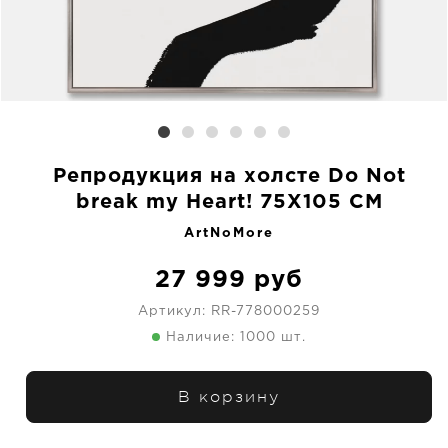
Репродукция на холсте Do Not
break my Heart! 75X105 CM
ArtNoMore
27 999
руб
Артикул:
RR-778000259
Наличие: 1000 шт.
В корзину