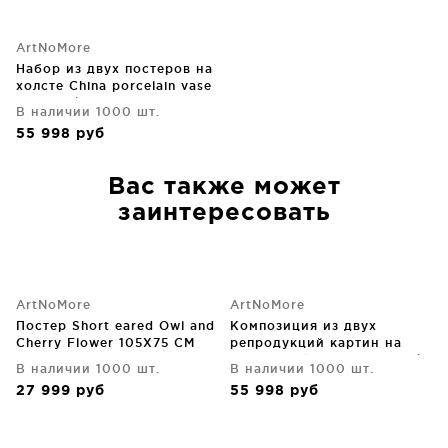
ArtNoMore
Набор из двух постеров на
холсте China porcelain vase
75X105 / 75X105 CM
В наличии 1000 шт.
55 998
руб
Вас также может
заинтересовать
ArtNoMore
ArtNoMore
Постер Short eared Owl and
Композиция из двух
Cherry Flower 105X75 CM
репродукций картин на
холсте Pink Birds 75X105 /
В наличии 1000 шт.
В наличии 1000 шт.
75X105 CM
27 999
руб
55 998
руб