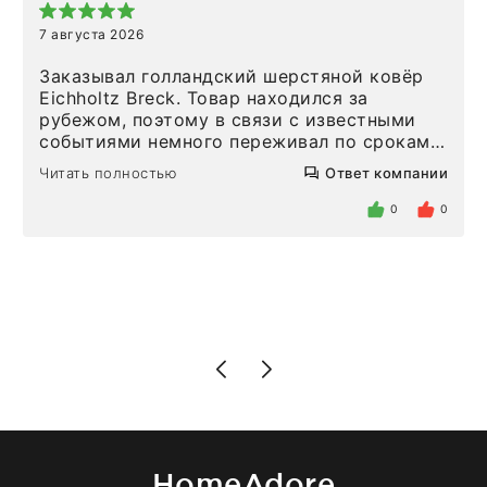
7 августа 2026
Заказывал голландский шерстяной ковёр
Eichholtz Breck. Товар находился за
рубежом, поэтому в связи с известными
событиями немного переживал по срокам.
Но homeadore привезли ровно в
Читать полностью
Ответ компании
определенное в договоре время, без
задержеки. Отдельно хочу отметить
0
0
персонал магазина. Настоящая
клиентоориентированность: помогли
разобраться в ряде вопросов, всё
подробно объяснили, были на связи на
каждом этапе. Это тот случай, когда
чувствуешь, что о тебе действительно
позаботились. Что касается самого ковра,
то качество выше всяких похвал. Выглядит
в интерьере ровно так, как хотел. Ещё раз -
большая благодарность сотрудникам
homeadore!
HomeAdore