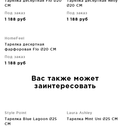
Тарелка десертная Flo Ø20
Тарелка десертная Nelly
CM
Ø20 CM
Под заказ
Под заказ
1 188
руб
1 188
руб
HomeFeel
Тарелка десертная
фарфоровая Flo Ø20 CM
Под заказ
1 188
руб
Вас также может
заинтересовать
Style Point
Laura Ashley
Тарелка Blue Lagoon Ø25
Тарелка Mint Uni Ø25 CM
CM