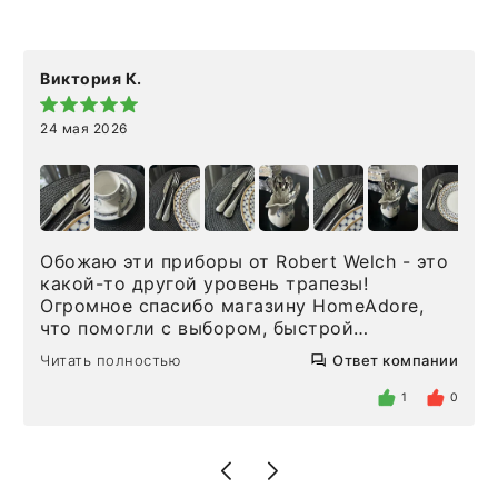
Виктория К.
24 мая 2026
Обожаю эти приборы от Robert Welch - это
какой-то другой уровень трапезы!
Огромное спасибо магазину HomeAdore,
что помогли с выбором, быстрой
доставкой и высоким сервисом. Один раз
Читать полностью
Ответ компании
была здесь лично, забирала чайные ложки,
внутри очень много антикварной посуды,
1
0
столовых приборов и других аксессуаров
для дома. Без покупки точно не уйти.
Позже заказывала остальные приборы -
доставили сдэком на следующий день к