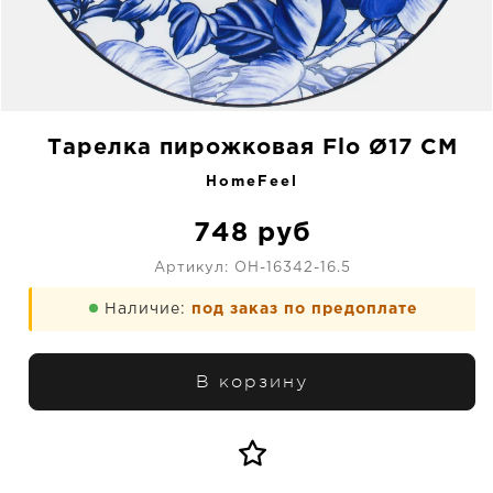
Тарелка пирожковая Flo Ø17 CM
HomeFeel
748
руб
Артикул:
OH-16342-16.5
Наличие:
под заказ по предоплате
В корзину