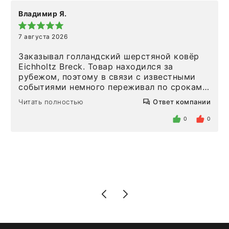
Владимир Я.
7 августа 2026
Заказывал голландский шерстяной ковёр
Eichholtz Breck. Товар находился за
рубежом, поэтому в связи с известными
событиями немного переживал по срокам.
Но homeadore привезли ровно в
Читать полностью
Ответ компании
определенное в договоре время, без
задержеки. Отдельно хочу отметить
0
0
персонал магазина. Настоящая
клиентоориентированность: помогли
разобраться в ряде вопросов, всё
подробно объяснили, были на связи на
каждом этапе. Это тот случай, когда
чувствуешь, что о тебе действительно
позаботились. Что касается самого ковра,
то качество выше всяких похвал. Выглядит
в интерьере ровно так, как хотел. Ещё раз -
большая благодарность сотрудникам