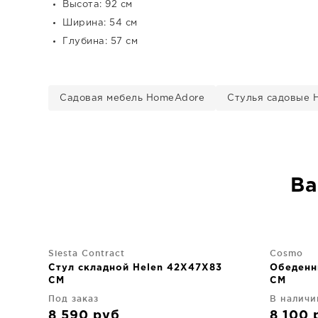
Высота: 92 см
Ширина: 54 см
Глубина: 57 см
Садовая мебель HomeAdore
Стулья садовые 
Ва
Siesta Contract
Cosmo
Стул складной Helen 42X47X83
Обеденн
CM
CM
Под заказ
В наличии
8 590
руб
8 100