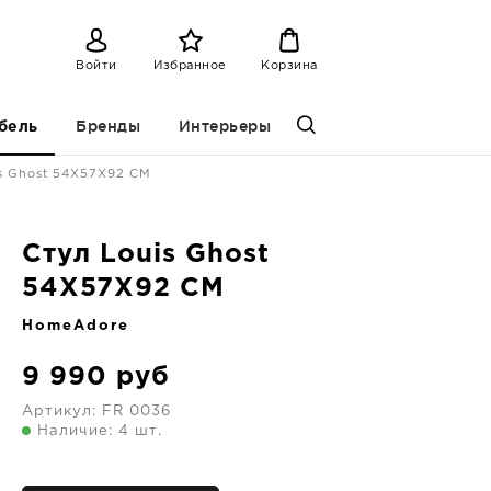
Войти
Избранное
Корзина
Бренды
Интерьеры
бель
s Ghost 54X57X92 CM
Стул Louis Ghost
54X57X92 CM
HomeAdore
9 990
руб
Артикул:
FR 0036
Наличие: 4 шт.