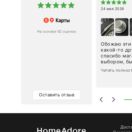
24 мая 2026
 магазину за оперативную
лению и домтавке моего заказа.
ин приехал ко мне целым и
На основе 92 оценок
ным в течение трех дней!
Обожаю эти 
Ответ компании
какой-то др
спасибо маг
0
0
выбором, б
сервисом. О
Читать полнос
чайные ложк
посуды, сто
аксессуаров
уйти. Позже
Оставить отзыв
доставили с
торжеству. 
быстро. Вза
Рекомендую
Дост
HomeAdore