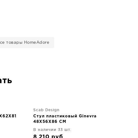
се товары HomeAdore
ать
Scab Design
4X62X81
Стул пластиковый Ginevra
48X56X86 CM
В наличии 33 шт.
8 210
руб