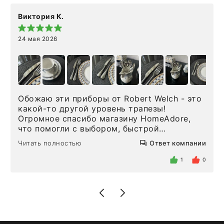
Виктория К.
24 мая 2026
Обожаю эти приборы от Robert Welch - это
какой-то другой уровень трапезы!
Огромное спасибо магазину HomeAdore,
что помогли с выбором, быстрой
доставкой и высоким сервисом. Один раз
Читать полностью
Ответ компании
была здесь лично, забирала чайные ложки,
внутри очень много антикварной посуды,
1
0
столовых приборов и других аксессуаров
для дома. Без покупки точно не уйти.
Позже заказывала остальные приборы -
доставили сдэком на следующий день к
нашему торжеству. Поддержка клиентов
отвечает очень быстро. Взаимодействием