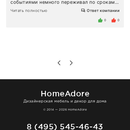
событиями немного переживал по срокам.
Но homeadore привезли ровно в
Читать полностью
Ответ компании
определенное в договоре время, без
задержеки. Отдельно хочу отметить
0
0
персонал магазина. Настоящая
клиентоориентированность: помогли
разобраться в ряде вопросов, всё
подробно объяснили, были на связи на
каждом этапе. Это тот случай, когда
чувствуешь, что о тебе действительно
позаботились. Что касается самого ковра,
то качество выше всяких похвал. Выглядит
в интерьере ровно так, как хотел. Ещё раз -
большая благодарность сотрудникам
homeadore!
HomeAdore
Дизайнерская мебель и декор для дома
© 2014 — 2026 HomeAdore
8 (495) 545-46-43