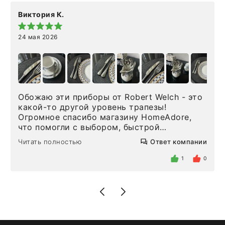
Виктория К.
24 мая 2026
Обожаю эти приборы от Robert Welch - это
какой-то другой уровень трапезы!
Огромное спасибо магазину HomeAdore,
что помогли с выбором, быстрой
доставкой и высоким сервисом. Один раз
Читать полностью
Ответ компании
была здесь лично, забирала чайные ложки,
внутри очень много антикварной посуды,
1
0
столовых приборов и других аксессуаров
для дома. Без покупки точно не уйти.
Позже заказывала остальные приборы -
доставили сдэком на следующий день к
нашему торжеству. Поддержка клиентов
отвечает очень быстро. Взаимодействием