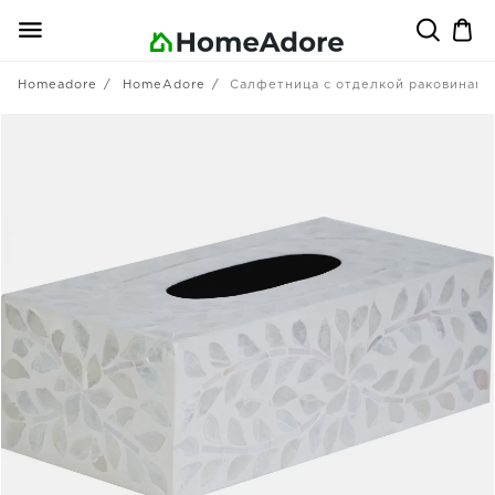
Homeadore
HomeAdore
Салфетница с отделкой раковинами