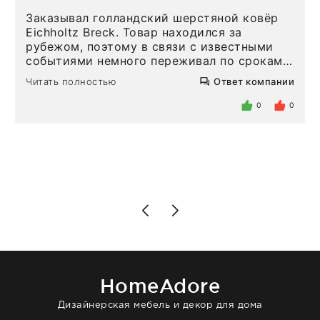
Заказывал голландский шерстяной ковёр
Eichholtz Breck. Товар находился за
рубежом, поэтому в связи с известными
событиями немного переживал по срокам.
Но homeadore привезли ровно в
Читать полностью
Ответ компании
определенное в договоре время, без
задержеки. Отдельно хочу отметить
0
0
персонал магазина. Настоящая
клиентоориентированность: помогли
разобраться в ряде вопросов, всё
подробно объяснили, были на связи на
каждом этапе. Это тот случай, когда
чувствуешь, что о тебе действительно
позаботились. Что касается самого ковра,
то качество выше всяких похвал. Выглядит
в интерьере ровно так, как хотел. Ещё раз -
большая благодарность сотрудникам
homeadore!
HomeAdore
Дизайнерская мебель и декор для дома