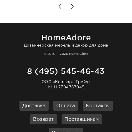
позаботились. Что касается самого ковра,
то качество выше всяких похвал. Выглядит
в интерьере ровно так, как хотел. Ещё раз -
большая благодарность сотрудникам
homeadore!
HomeAdore
Дизайнерская мебель и декор для дома
© 2014 — 2026 HomeAdore
8 (495) 545-46-43
ООО «Комфорт Трейд»
ИНН 7704767045
Доставка
Оплата
Контакты
Возврат
Поставщикам