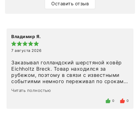
Оставить отзыв
Владимир Я.
7 августа 2026
Заказывал голландский шерстяной ковёр
Eichholtz Breck. Товар находился за
рубежом, поэтому в связи с известными
событиями немного переживал по срокам.
Но homeadore привезли ровно в
Читать полностью
определенное в договоре время, без
задержеки. Отдельно хочу отметить
0
0
персонал магазина. Настоящая
клиентоориентированность: помогли
разобраться в ряде вопросов, всё
подробно объяснили, были на связи на
каждом этапе. Это тот случай, когда
чувствуешь, что о тебе действительно