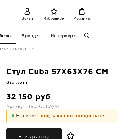
Войти
Избранное
Корзина
Бренды
Интерьеры
бель
uba 57X63X76 CM
Стул Cuba 57X63X76 CM
Grattoni
32 150
руб
Артикул:
150/CUBA/AT
Наличие:
под заказ по предоплате
В корзину