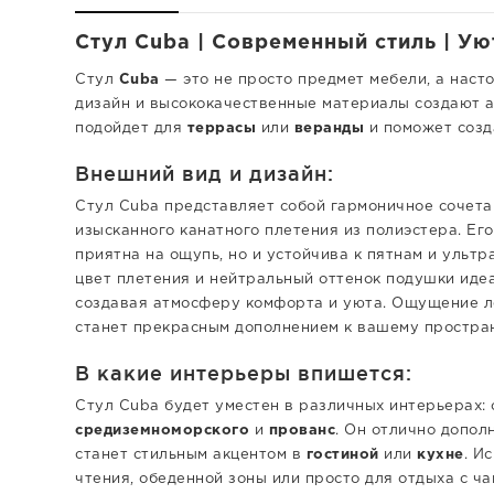
Стул Cuba | Современный стиль | Ую
Стул
Cuba
— это не просто предмет мебели, а наст
дизайн и высококачественные материалы создают а
подойдет для
террасы
или
веранды
и поможет соз
Внешний вид и дизайн:
Стул Cuba представляет собой гармоничное сочета
изысканного канатного плетения из полиэстера. Его
приятна на ощупь, но и устойчива к пятнам и уль
цвет плетения и нейтральный оттенок подушки иде
создавая атмосферу комфорта и уюта. Ощущение лег
станет прекрасным дополнением к вашему простран
В какие интерьеры впишется:
Стул Cuba будет уместен в различных интерьерах:
средиземноморского
и
прованс
. Он отлично допол
станет стильным акцентом в
гостиной
или
кухне
. И
чтения, обеденной зоны или просто для отдыха с ч