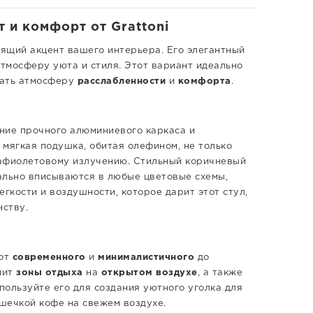
т и комфорт от Grattoni
оящий акцент вашего интерьера. Его элегантный
тмосферу уюта и стиля. Этот вариант идеально
дать атмосферу
расслабленности
и
комфорта
.
ние прочного алюминиевого каркаса и
 мягкая подушка, обитая олефином, не только
трафиолетовому излучению. Стильный коричневый
ально вписываются в любые цветовые схемы,
кости и воздушности, которое дарит этот стул,
ству.
 от
современного
и
минималистичного
до
нит
зоны отдыха
на
открытом воздухе
, а также
спользуйте его для создания уютного уголка для
ашечкой кофе на свежем воздухе.