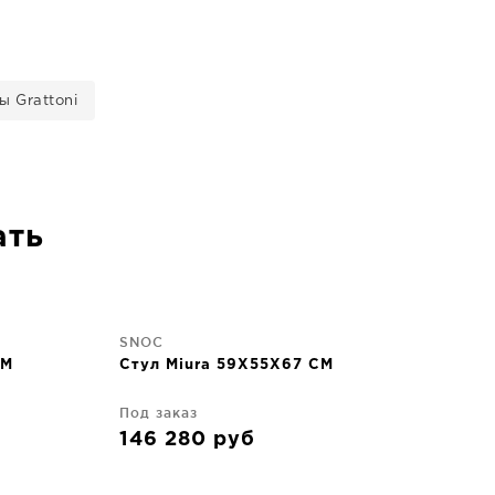
ы Grattoni
ать
SNOC
CM
Стул Miura 59X55X67 CM
Под заказ
146 280
руб