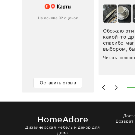
 магазину за оперативную
лению и домтавке моего заказа.
ин приехал ко мне целым и
На основе 92 оценок
ным в течение трех дней!
Обожаю эти 
Ответ компании
какой-то др
спасибо маг
0
0
выбором, б
сервисом. О
Читать полнос
чайные ложк
посуды, сто
аксессуаров
уйти. Позже
Оставить отзыв
доставили с
торжеству. 
быстро. Вза
Рекомендую
Дост
HomeAdore
Возврат
Дизайнерская мебель и декор для
дома