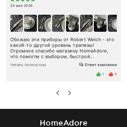
24 мая 2026
Обожаю эти приборы от Robert Welch - это
какой-то другой уровень трапезы!
Огромное спасибо магазину HomeAdore,
что помогли с выбором, быстрой
доставкой и высоким сервисом. Один раз
Читать полностью
Ответ компании
была здесь лично, забирала чайные ложки,
внутри очень много антикварной посуды,
1
0
столовых приборов и других аксессуаров
для дома. Без покупки точно не уйти.
Позже заказывала остальные приборы -
доставили сдэком на следующий день к
нашему торжеству. Поддержка клиентов
отвечает очень быстро. Взаимодействием
очень довольна. Рекомендую!
HomeAdore