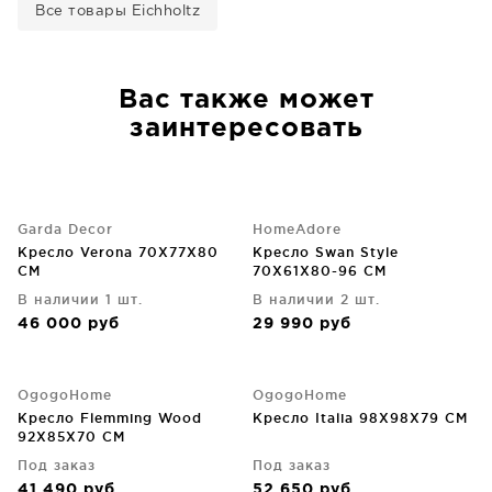
Все товары Eichholtz
Вас также может
заинтересовать
Garda Decor
HomeAdore
Кресло Verona 70X77X80
Кресло Swan Style
CM
70X61X80-96 CM
В наличии 1 шт.
В наличии 2 шт.
46 000
руб
29 990
руб
OgogoHome
OgogoHome
Кресло Flemming Wood
Кресло Italia 98X98X79 CM
92X85X70 CM
Под заказ
Под заказ
41 490
руб
52 650
руб