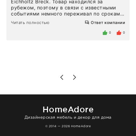
Eichholtz Breck. Товар находился за
рубежом, поэтому в связи с известными
событиями немного переживал по срокам.
Но homeadore привезли ровно в
Читать полностью
Ответ компании
определенное в договоре время, без
задержеки. Отдельно хочу отметить
0
0
персонал магазина. Настоящая
клиентоориентированность: помогли
разобраться в ряде вопросов, всё
подробно объяснили, были на связи на
каждом этапе. Это тот случай, когда
чувствуешь, что о тебе действительно
позаботились. Что касается самого ковра,
то качество выше всяких похвал. Выглядит
в интерьере ровно так, как хотел. Ещё раз -
большая благодарность сотрудникам
homeadore!
HomeAdore
Дизайнерская мебель и декор для дома
© 2014 — 2026 HomeAdore