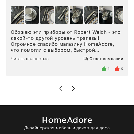
Обожаю эти приборы от Robert Welch - это
какой-то другой уровень трапезы!
Огромное спасибо магазину HomeAdore,
что помогли с выбором, быстрой
доставкой и высоким сервисом. Один раз
Читать полностью
Ответ компании
была здесь лично, забирала чайные ложки,
внутри очень много антикварной посуды,
1
0
столовых приборов и других аксессуаров
для дома. Без покупки точно не уйти.
Позже заказывала остальные приборы -
доставили сдэком на следующий день к
нашему торжеству. Поддержка клиентов
отвечает очень быстро. Взаимодействием
очень довольна. Рекомендую!
HomeAdore
Дизайнерская мебель и декор для дома