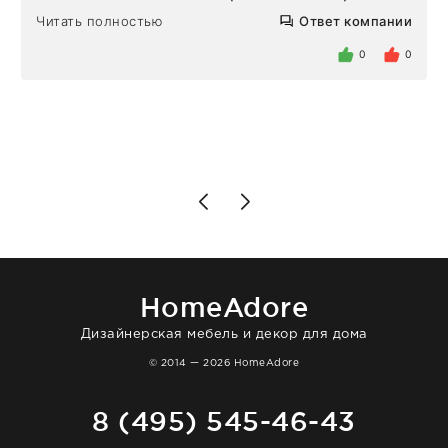
Но homeadore привезли ровно в
Читать полностью
Ответ компании
определенное в договоре время, без
задержеки. Отдельно хочу отметить
0
0
персонал магазина. Настоящая
клиентоориентированность: помогли
разобраться в ряде вопросов, всё
подробно объяснили, были на связи на
каждом этапе. Это тот случай, когда
чувствуешь, что о тебе действительно
позаботились. Что касается самого ковра,
то качество выше всяких похвал. Выглядит
в интерьере ровно так, как хотел. Ещё раз -
большая благодарность сотрудникам
homeadore!
HomeAdore
Дизайнерская мебель и декор для дома
© 2014 — 2026 HomeAdore
8 (495) 545-46-43