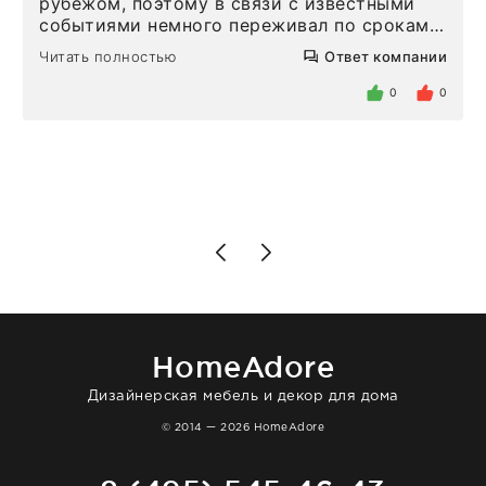
рубежом, поэтому в связи с известными
событиями немного переживал по срокам.
Но homeadore привезли ровно в
Читать полностью
Ответ компании
определенное в договоре время, без
задержеки. Отдельно хочу отметить
0
0
персонал магазина. Настоящая
клиентоориентированность: помогли
разобраться в ряде вопросов, всё
подробно объяснили, были на связи на
каждом этапе. Это тот случай, когда
чувствуешь, что о тебе действительно
позаботились. Что касается самого ковра,
то качество выше всяких похвал. Выглядит
в интерьере ровно так, как хотел. Ещё раз -
большая благодарность сотрудникам
homeadore!
HomeAdore
Дизайнерская мебель и декор для дома
© 2014 — 2026 HomeAdore