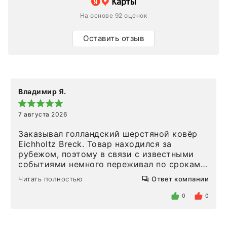
На основе 92 оценок
Оставить отзыв
Владимир Я.
7 августа 2026
Заказывал голландский шерстяной ковёр
Eichholtz Breck. Товар находился за
рубежом, поэтому в связи с известными
событиями немного переживал по срокам.
Но homeadore привезли ровно в
Читать полностью
Ответ компании
определенное в договоре время, без
задержеки. Отдельно хочу отметить
0
0
персонал магазина. Настоящая
клиентоориентированность: помогли
разобраться в ряде вопросов, всё