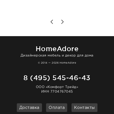
подробно объяснили, были на связи на
каждом этапе. Это тот случай, когда
чувствуешь, что о тебе действительно
позаботились. Что касается самого ковра,
то качество выше всяких похвал. Выглядит
в интерьере ровно так, как хотел. Ещё раз -
большая благодарность сотрудникам
homeadore!
HomeAdore
Дизайнерская мебель и декор для дома
© 2014 — 2026 HomeAdore
8 (495) 545-46-43
ООО «Комфорт Трейд»
ИНН 7704767045
Доставка
Оплата
Контакты