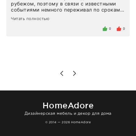
рубежом, поэтому в связи с известными
событиями немного переживал по срокам.
Но homeadore привезли ровно в
Читать полностью
определенное в договоре время, без
задержеки. Отдельно хочу отметить
0
0
персонал магазина. Настоящая
клиентоориентированность: помогли
разобраться в ряде вопросов, всё
подробно объяснили, были на связи на
каждом этапе. Это тот случай, когда
чувствуешь, что о тебе действительно
позаботились. Что касается самого ковра,
то качество выше всяких похвал. Выглядит
в интерьере ровно так, как хотел. Ещё раз -
большая благодарность сотрудникам
homeadore!
HomeAdore
Дизайнерская мебель и декор для дома
© 2014 — 2026 HomeAdore