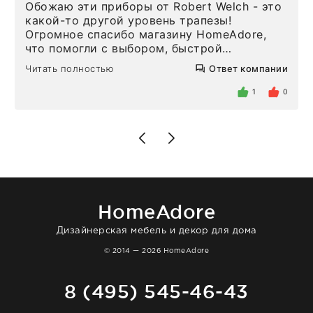
Обожаю эти приборы от Robert Welch - это
какой-то другой уровень трапезы!
Огромное спасибо магазину HomeAdore,
что помогли с выбором, быстрой
доставкой и высоким сервисом. Один раз
Читать полностью
Ответ компании
была здесь лично, забирала чайные ложки,
внутри очень много антикварной посуды,
1
0
столовых приборов и других аксессуаров
для дома. Без покупки точно не уйти.
Позже заказывала остальные приборы -
доставили сдэком на следующий день к
нашему торжеству. Поддержка клиентов
отвечает очень быстро. Взаимодействием
очень довольна. Рекомендую!
HomeAdore
Дизайнерская мебель и декор для дома
© 2014 — 2026 HomeAdore
8 (495) 545-46-43