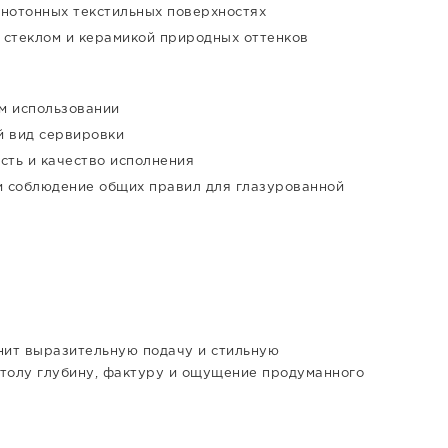
днотонных текстильных поверхностях
 стеклом и керамикой природных оттенков
м использовании
й вид сервировки
ость и качество исполнения
и соблюдение общих правил для глазурованной
нит выразительную подачу и стильную
столу глубину, фактуру и ощущение продуманного