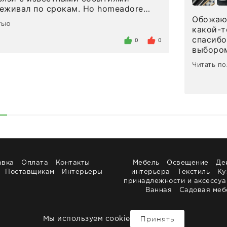
л по срокам. Но homeadore
вно в определенное в договоре
Обожаю 
тью
тдельно хочу отметить
какой-т
газина. Настоящая
спасибо
0
0
нтированность: помогли
выбором
 в ряде вопросов, всё подробно
сервисо
Читать п
были на связи на каждом этапе. Это
чайные 
когда чувствуешь, что о тебе
посуды,
заботились. Что касается
аксессу
а, то качество выше всяких похвал.
уйти. П
интерьере ровно так, как хотел. Ещё
достави
ая благодарность сотрудникам
торжест
быстро.
Рекоме
авка
Оплата
Контакты
Мебель
Освещение
Де
Поставщикам
Интерьеры
интерьера
Текстиль
Ку
принадлежности и аксессу
Ванная
Садовая меб
Принять
Мы используем cookie