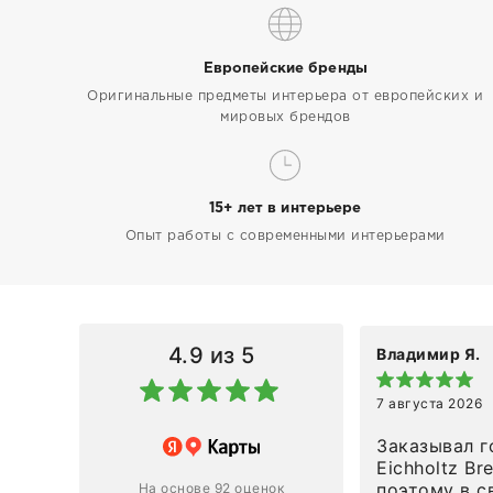
Европейские бренды
Оригинальные предметы интерьера от европейских и
мировых брендов
15+ лет в интерьере
Опыт работы с современными интерьерами
4.9
из 5
Владимир Я.
7 августа 2026
азин
Заказывал г
Eichholtz Br
Ответ компании
поэтому в с
На основе 92 оценок