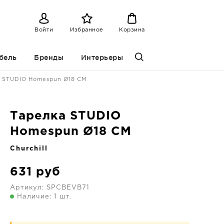
Войти
Избранное
Корзина
бель
Бренды
Интерьеры
а STUDIO Homespun Ø18 CM
Тарелка STUDIO
Homespun Ø18 CM
Churchill
631
руб
Артикул:
SPCBEVB71
Наличие: 1 шт.