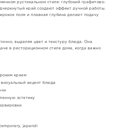
менном рустикальном стиле: глубокий графитово-
одчеркнутый край создают эффект ручной работы.
широкое поле и плавная глубина делают подачу
етично, выделяя цвет и текстуру блюда. Она
даче в ресторационном стиле дома, когда важно
ироким краем
 визуальный акцент блюда
ачи
ленную эстетику
сервировки
temporary, japandi