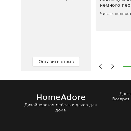
немного пережива
1
0
привезли ро
Читать полнос
время, без задержеки. О
персонал ма
клиентоорие
разобраться
объяснили, 
тот случай, 
действительно по
самого ковр
Оставить отзыв
Выглядит в 
раз - больш
homeadore!
Дост
HomeAdore
Возврат
Дизайнерская мебель и декор для
дома
© 2014 — 2026 HomeAdore