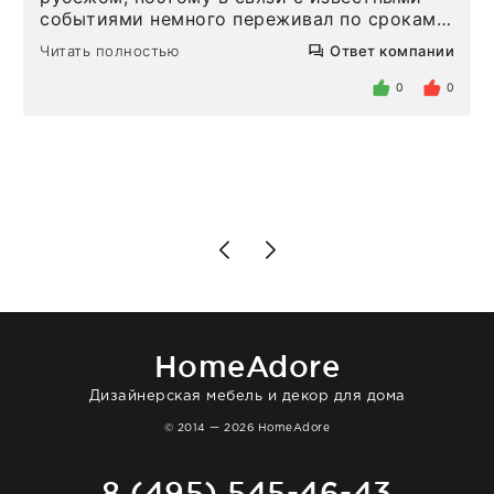
событиями немного переживал по срокам.
Но homeadore привезли ровно в
Читать полностью
Ответ компании
определенное в договоре время, без
задержеки. Отдельно хочу отметить
0
0
персонал магазина. Настоящая
клиентоориентированность: помогли
разобраться в ряде вопросов, всё
подробно объяснили, были на связи на
каждом этапе. Это тот случай, когда
чувствуешь, что о тебе действительно
позаботились. Что касается самого ковра,
то качество выше всяких похвал. Выглядит
в интерьере ровно так, как хотел. Ещё раз -
большая благодарность сотрудникам
homeadore!
HomeAdore
Дизайнерская мебель и декор для дома
© 2014 — 2026 HomeAdore
8 (495) 545-46-43