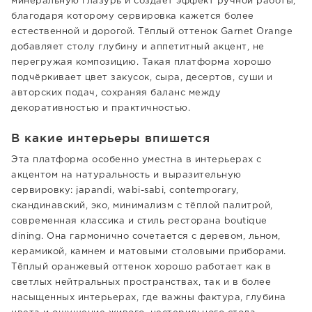
минеральную глазурь и создаёт эффект ручной работы,
благодаря которому сервировка кажется более
естественной и дорогой. Тёплый оттенок Garnet Orange
добавляет столу глубину и аппетитный акцент, не
перегружая композицию. Такая платформа хорошо
подчёркивает цвет закусок, сыра, десертов, суши и
авторских подач, сохраняя баланс между
декоративностью и практичностью.
В какие интерьеры впишется
Эта платформа особенно уместна в интерьерах с
акцентом на натуральность и выразительную
сервировку: japandi, wabi-sabi, contemporary,
скандинавский, эко, минимализм с тёплой палитрой,
современная классика и стиль ресторана boutique
dining. Она гармонично сочетается с деревом, льном,
керамикой, камнем и матовыми столовыми приборами.
Тёплый оранжевый оттенок хорошо работает как в
светлых нейтральных пространствах, так и в более
насыщенных интерьерах, где важны фактура, глубина