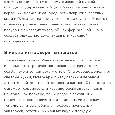
округлую, комфортную форму с изящной ручкой,
блюдце поддерживает общий образ спокойной, живой
керамики. Лёгкая неоднородность покрытия, светлый
край и будто слегка припудренная фактура добавляют
предмету ручное, ремесленное очарование. Такая
посуда не выглядит холодной или формальной — она
создаёт ощущение дома, тишины и красивой
повседневности.
В какие интерьеры впишется
Эта чайная пара особенно гармонично смотрится в
интерьерах в средиземноморском, скандинавском,
coastal, эко и contemporary стиле. Она хорошо дополняет
светлые кухни, интерьеры с натуральным деревом,
льном, белой керамикой, стеклом и камнем. Оттенок aqua
освежает сервировку и красиво раскрывается как в
нейтральной палитре, так и рядом с песочными,
молочными, серо-голубыми и природными зелёными
тонами. Если Вы любите атмосферу неспешных
завтраков, эстетичных чайных пауз и посуду с