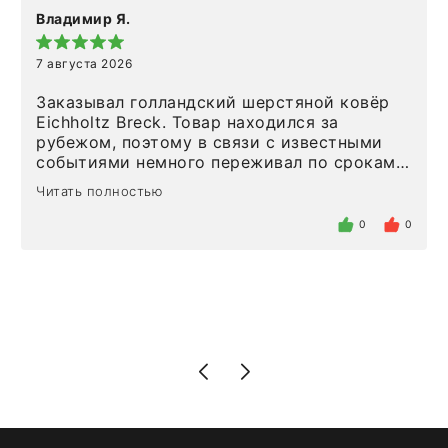
Владимир Я.
7 августа 2026
Заказывал голландский шерстяной ковёр
Eichholtz Breck. Товар находился за
рубежом, поэтому в связи с известными
событиями немного переживал по срокам.
Но homeadore привезли ровно в
Читать полностью
определенное в договоре время, без
задержеки. Отдельно хочу отметить
0
0
персонал магазина. Настоящая
клиентоориентированность: помогли
разобраться в ряде вопросов, всё
подробно объяснили, были на связи на
каждом этапе. Это тот случай, когда
чувствуешь, что о тебе действительно
позаботились. Что касается самого ковра,
то качество выше всяких похвал. Выглядит
в интерьере ровно так, как хотел. Ещё раз -
большая благодарность сотрудникам
homeadore!