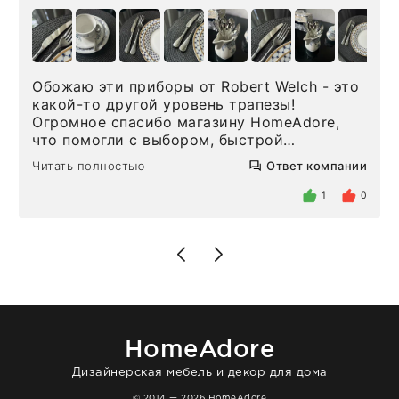
Обожаю эти приборы от Robert Welch - это
какой-то другой уровень трапезы!
Огромное спасибо магазину HomeAdore,
что помогли с выбором, быстрой
доставкой и высоким сервисом. Один раз
Читать полностью
Ответ компании
была здесь лично, забирала чайные ложки,
внутри очень много антикварной посуды,
1
0
столовых приборов и других аксессуаров
для дома. Без покупки точно не уйти.
Позже заказывала остальные приборы -
доставили сдэком на следующий день к
нашему торжеству. Поддержка клиентов
отвечает очень быстро. Взаимодействием
очень довольна. Рекомендую!
HomeAdore
Дизайнерская мебель и декор для дома
© 2014 — 2026 HomeAdore