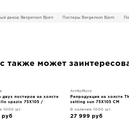
ый декор Bergenson Bjorn
Постеры Bergenson Bjorn
По
с также может заинтересов
e
ArtNoMore
 двух постеров на холсте
Репродукция на холсте T
llo spazio 75X105 /
setting sun 75X105 CM
CM
и 1000 шт.
В наличии 1000 шт.
8
руб
27 999
руб