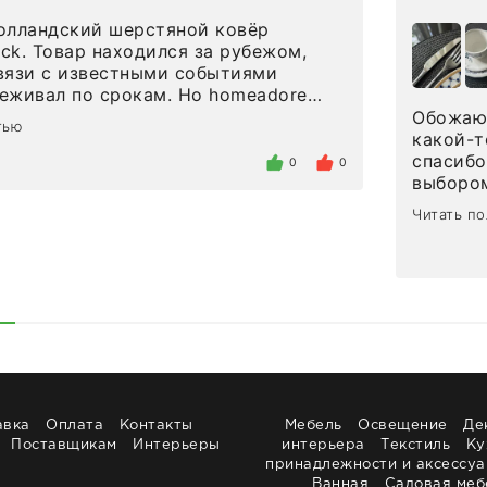
олландский шерстяной ковёр
eck. Товар находился за рубежом,
вязи с известными событиями
л по срокам. Но homeadore
вно в определенное в договоре
Обожаю 
тью
тдельно хочу отметить
какой-т
газина. Настоящая
спасибо
0
0
нтированность: помогли
выбором
 в ряде вопросов, всё подробно
сервисо
Читать п
были на связи на каждом этапе. Это
чайные 
когда чувствуешь, что о тебе
посуды,
заботились. Что касается
аксессу
а, то качество выше всяких похвал.
уйти. П
интерьере ровно так, как хотел. Ещё
достави
ая благодарность сотрудникам
торжест
быстро.
Рекоме
авка
Оплата
Контакты
Мебель
Освещение
Де
Поставщикам
Интерьеры
интерьера
Текстиль
Ку
принадлежности и аксессу
Ванная
Садовая меб