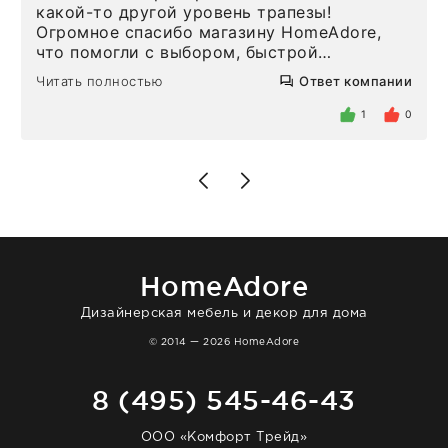
какой-то другой уровень трапезы!
Огромное спасибо магазину HomeAdore,
что помогли с выбором, быстрой
доставкой и высоким сервисом. Один раз
Читать полностью
Ответ компании
была здесь лично, забирала чайные ложки,
внутри очень много антикварной посуды,
1
0
столовых приборов и других аксессуаров
для дома. Без покупки точно не уйти.
Позже заказывала остальные приборы -
доставили сдэком на следующий день к
нашему торжеству. Поддержка клиентов
отвечает очень быстро. Взаимодействием
очень довольна. Рекомендую!
HomeAdore
Дизайнерская мебель и декор для дома
© 2014 — 2026 HomeAdore
8 (495) 545-46-43
ООО «Комфорт Трейд»