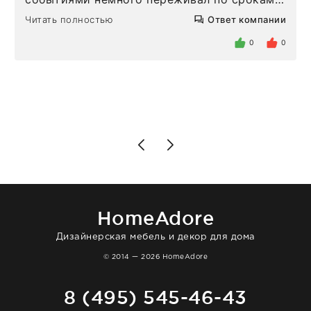
Но homeadore привезли ровно в
Читать полностью
Ответ компании
определенное в договоре время, без
задержеки. Отдельно хочу отметить
0
0
персонал магазина. Настоящая
клиентоориентированность: помогли
разобраться в ряде вопросов, всё
подробно объяснили, были на связи на
каждом этапе. Это тот случай, когда
чувствуешь, что о тебе действительно
позаботились. Что касается самого ковра,
то качество выше всяких похвал. Выглядит
в интерьере ровно так, как хотел. Ещё раз -
большая благодарность сотрудникам
homeadore!
HomeAdore
Дизайнерская мебель и декор для дома
© 2014 — 2026 HomeAdore
8 (495) 545-46-43