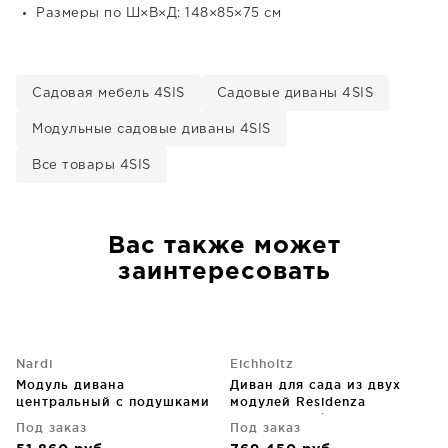
Размеры по Ш×В×Д: 148×85×75 см
Садовая мебель 4SIS
Садовые диваны 4SIS
Модульные садовые диваны 4SIS
Все товары 4SIS
Вас также может
заинтересовать
Nardi
Eichholtz
Модуль дивана
Диван для сада из двух
центральный с подушками
модулей Residenza
Komodo 72X78X88 CM
172X185X78 / 232X173X78
Под заказ
Под заказ