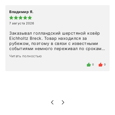
Владимир Я.
7 августа 2026
Заказывал голландский шерстяной ковёр
Eichholtz Breck. Товар находился за
рубежом, поэтому в связи с известными
событиями немного переживал по срокам.
Но homeadore привезли ровно в
Читать полностью
определенное в договоре время, без
задержеки. Отдельно хочу отметить
0
0
персонал магазина. Настоящая
клиентоориентированность: помогли
разобраться в ряде вопросов, всё
подробно объяснили, были на связи на
каждом этапе. Это тот случай, когда
чувствуешь, что о тебе действительно
позаботились. Что касается самого ковра,
то качество выше всяких похвал. Выглядит
в интерьере ровно так, как хотел. Ещё раз -