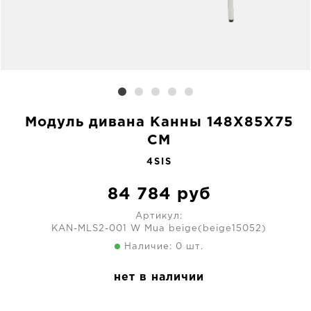
Модуль дивана Канны 148X85X75
CM
4SIS
84 784
руб
Артикул:
KAN-MLS2-001 W Mua beige(beige15052)
Наличие: 0 шт.
нет в наличии