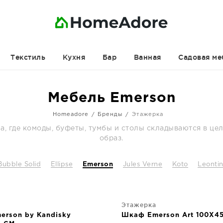
Текстиль
Кухня
Бар
Ванная
Садовая ме
Мебель Emerson
Homeadore
Бренды
Этажерка
а, где комоды, буфеты, тумбы и столы складываются в ц
образ.
Bubble Solid
Ellipse
Emerson
Jules Verne
Koto
Leonti
Этажерка
erson by Kandisky
Шкаф Emerson Art 100X4