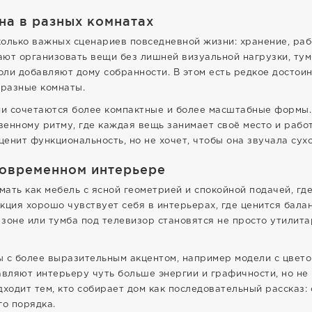
на в разных комнатах
олько важных сценариев повседневной жизни: хранение, раб
ают организовать вещи без лишней визуальной нагрузки, ту
оли добавляют дому собранности. В этом есть редкое достоин
 разные комнаты.
ии сочетаются более компактные и более масштабные формы.
твенному ритму, где каждая вещь занимает своё место и раб
ценит функциональность, но не хочет, чтобы она звучала сухо
современном интерьере
ать как мебель с ясной геометрией и спокойной подачей, где
кция хорошо чувствует себя в интерьерах, где ценится балан
й зоне или тумба под телевизор становятся не просто утилит
ы с более выразительным акцентом, например модели с цвет
авляют интерьеру чуть больше энергии и графичности, но н
дходит тем, кто собирает дом как последовательный рассказ:
о порядка.