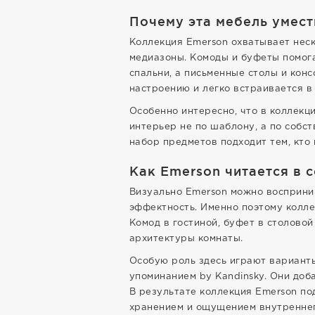
Почему эта мебель умест
Коллекция Emerson охватывает неск
медиазоны. Комоды и буфеты помог
спальни, а письменные столы и конс
настроению и легко встраивается в
Особенно интересно, что в коллекц
интерьер не по шаблону, а по собс
набор предметов подходит тем, кто 
Как Emerson читается в 
Визуально Emerson можно восприним
эффектность. Именно поэтому колле
Комод в гостиной, буфет в столово
архитектуры комнаты.
Особую роль здесь играют вариант
упоминанием by Kandinsky. Они доб
В результате коллекция Emerson по
хранением и ощущением внутреннег