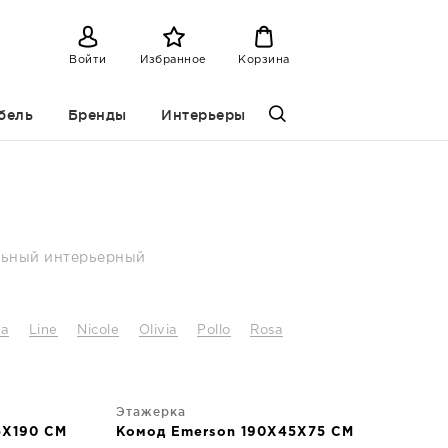
Войти
Избранное
Корзина
бель
Бренды
Интерьеры
ельный интерьерный
na
Line
Nicole
Olivia
Pollo
Rosa
Этажерка
5X190 CM
Комод Emerson 190X45X75 CM